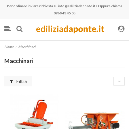
Per ordinare inviare richiesta su
info@ediliziadaponte.it
/ Oppure chiama
0968 43 45 05
Home
Macchinari
Macchinari
Filtra