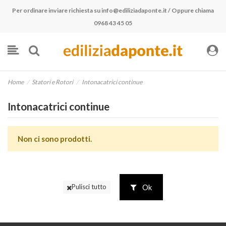
Per ordinare inviare richiesta su
info@ediliziadaponte.it
/ Oppure chiama
0968 43 45 05
Home
Statori e Rotori
Intonacatrici continue
Intonacatrici continue
Non ci sono prodotti.
Ok
Pulisci tutto