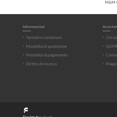
M&M 4
Informazioni
Assiste
Termini e condizioni
Chi s
Modalità di spedizione
GDPR 
Modalità di pagamento
Conta
Diritto di recesso
Mappa
Design by
cfweb