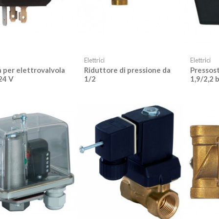
Elettrici
Elettrici
 per elettrovalvola
Riduttore di pressione da
Pressost
24 V
1/2
1,9/2,2 