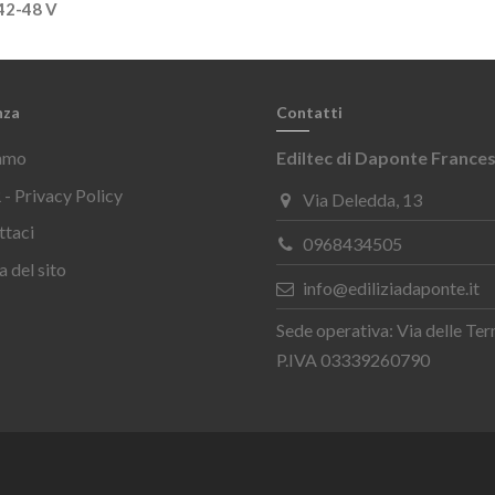
2-48 V
nza
Contatti
iamo
Ediltec di Daponte France
- Privacy Policy
Via Deledda, 13
ttaci
0968434505
 del sito
info@ediliziadaponte.it
Sede operativa: Via delle Te
P.IVA 03339260790