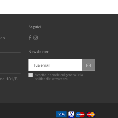
Seguici
sco
Newsletter
Accetto le condizioni generali e la
rme, 181/B
politica di riservatezza