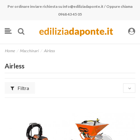
Per ordinare inviare richiesta su
info@ediliziadaponte.it
/ Oppure chiama
0968 43 45 05
Home
Macchinari
Airless
Airless
Filtra