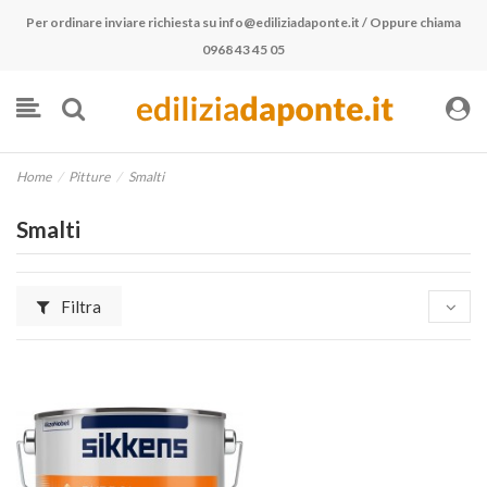
Per ordinare inviare richiesta su
info@ediliziadaponte.it
/ Oppure chiama
0968 43 45 05
Home
Pitture
Smalti
Smalti
Filtra