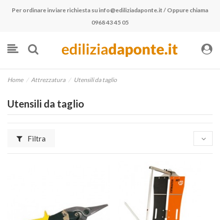
Per ordinare inviare richiesta su
info@ediliziadaponte.it
/ Oppure chiama
0968 43 45 05
Home
Attrezzatura
Utensili da taglio
Utensili da taglio
Filtra