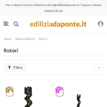
Per ordinare inviare richiesta su
info@ediliziadaponte.it
/ Oppure chiama
0968 43 45 05
Home
Statori e Rotori
Rotori
Rotori
Filtra