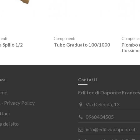
enti
Componenti
Componen
a Spillo 1/2
Tubo Graduato 100/1000
Piombo 
flussim
nza
Contatti
iamo
Ediltec di Daponte France
- Privacy Policy
Via Deledda, 13
ttaci
0968434505
 del sito
info@ediliziadaponte.it