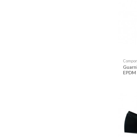
Compon
Guarn
EPDM 