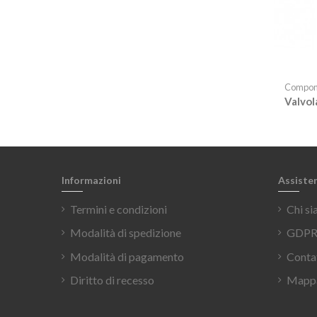
Compon
Valvol
Informazioni
Assiste
Termini e condizioni
Chi s
Modalità di spedizione
GDPR 
Modalità di pagamento
Conta
Diritto di recesso
Mappa