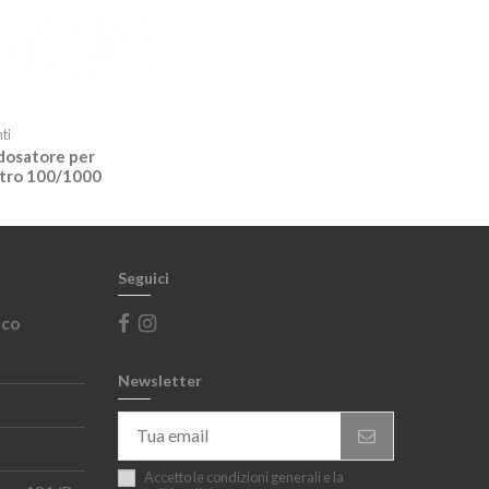
ti
dosatore per
etro 100/1000
Seguici
sco
Newsletter
Accetto le condizioni generali e la