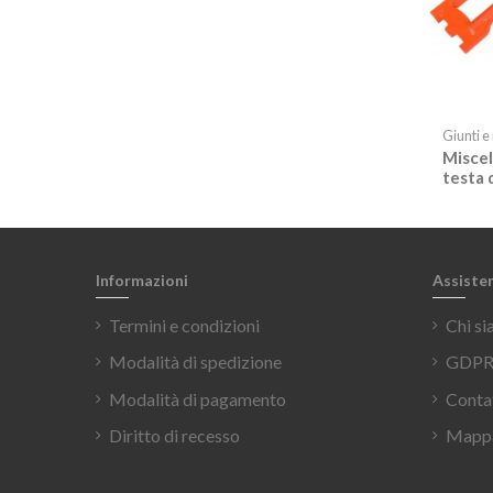
Giunti e
Miscel
testa 
Informazioni
Assiste
Termini e condizioni
Chi s
Modalità di spedizione
GDPR 
Modalità di pagamento
Conta
Diritto di recesso
Mappa