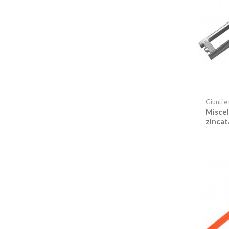
Giunti e
Miscel
zincat