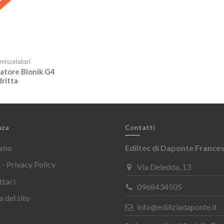
 miscelatori
atore Bionik G4
dritta
nza
Contatti
iamo
Ediltec di Daponte France
- Privacy Policy
Via Deledda, 13
ttaci
0968434505
 del sito
info@ediliziadaponte.it