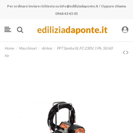
Per ordinare inviare richiesta su
info@ediliziadaponte.it
/ Oppure chiama
0968 43 45 05
Home
Macchinari
Airless
PFT Samba XL FC-230V, 1 Ph, 50/60
Hz