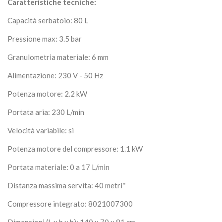
Caratteristiche tecniche:
Capacità serbatoio
: 80 L
Pressione max
: 3.5 bar
Granulometria materiale
: 6 mm
Alimentazione
: 230 V - 50 Hz
Potenza motore
: 2.2 kW
Portata aria
: 230 L/min
Velocità variabile
: si
Potenza motore del compressore
: 1.1 kW
Portata materiale
: 0 a 17 L/min
Distanza massima servita
: 40 metri*
Compressore integrato
: 8021007300
Dimensioni (L x b x h)
: 140 x 70 x 81 cm